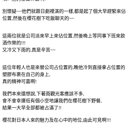
別懷疑~~他們就跟日劇裡演的一樣,都是起了個大早趕緊來佔
位置,然後在櫻花樹下吃飯聊天的~~
這兩位就是公司派來早上來佔位置,然後晚上等同事下班來飲
酒作樂的!!!
又冷又下雨的,真是辛苦~~
這位年輕人也是來替公司占位置的,瞧他冷到直接拿占位置的
塑膠布裹在自己的身上,
真的精神可嘉啊!
我們本來還想說,下著雨觀光客應該不多,
會不會幸運低有個小空地讓我們在櫻花樹下野餐,
結果一大早全部都被占滿了!!
櫻花對日本人來的魅力及在心中的地位,由此可見啊!!!