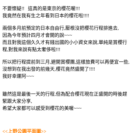
不要懷疑!! 這真的是東京的櫻花喔!!!
我竟然在我有生之年看到日本的櫻花啦!!!!
兩個多月前預定的日本自由行,壓根沒把櫻花行程排進去,
因為今年預計四月才會開的說~~~
而且對我這個久久才有錢出國的小小資女來說,單純是賞櫻行
程,對我來說有點太奢侈啦!!!
所以把行程提前到三月,避開賞櫻團,這樣旅費可以再便宜一些,
沒想到在我出發的前幾天,櫻花竟然盛開了!!!!
我好幸運阿~~~
雖然這是最後一天的行程,但為配合櫻花現在正盛開的時後趕
緊跟大家分享,
希望大家都可以感受到櫻花的美喔~~~
<<上野公園平面圖>>