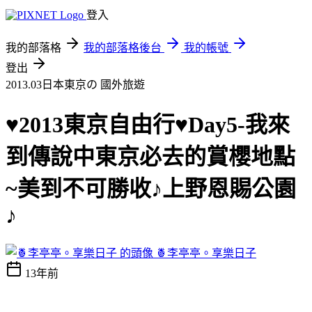
登入
我的部落格
我的部落格後台
我的帳號
登出
2013.03日本東京の
國外旅遊
♥2013東京自由行♥Day5-我來
到傳說中東京必去的賞櫻地點
~美到不可勝收♪上野恩賜公園
♪
🍍李亭亭。享樂日子
13年前