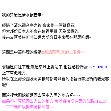
我的背後是清水觀音亭!
經過了清水觀音亭之後,會來到一個餐廳區,
但大部份日本人不會在這裡用餐,因為蠻貴的,
後來去阿美橫町才知道大部分日本來都在那裏吃飯~
這間是中華料理的餐廳!
(看過菜單,真的....很貴><)
餐廳區再往下走,就是京城上野站了,也就是我們做
SKYLINER
上下車低地方,
所以在上野公園及阿美橫町都可以看到拖著行李逛街的觀光客
喔!!
而這裡就開始折返回去原本入園的地方喔~~~
如果不打算繞回去入口的地方,可以直接從這裏的岔路出去,走
一下下就可以到阿美橫町囉~~