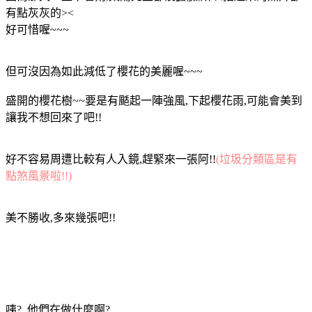
有點灰灰的><
好可惜喔~~~
但可沒因為如此減低了櫻花的美麗喔~~~
盛開的櫻花樹~~要是有颳起一陣強風,下起櫻花雨,可能會美到
讓我不想回來了吧!!
好不容易周遭比較有人入鏡,趕緊來一張阿!!
(垃圾分類區是有
點煞風景啦!!)
美不勝收,多來幾張吧!!
咦? 他們在做什麼啊?