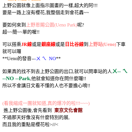
上野公園就像上面指示圖畫的一樣,超大的阿!!!
要是一路上沒有櫻花,我整個走到會花轟~~
要如何來到
上野恩賜公園(Ueno Park)
呢?
超~~簡~~單的喔!!
可以搭乘
JR線
或是
銀座線
或是
日比谷線
到
上野站(Ueno)
下車
就可以囉
**Ueno的發音--
-ㄨ ㄟ NO
**
ㄨ-- ㄟ
如果真的找不到去上野公園的出口,就可以問車站的人
--NO --Park
,他就會知道你在問什麼囉!!
所以不會講日文看不懂的人也不要擔心唷!!
(看我縮成一團就知道,真的爆冷的啦!!!~~~)
進上野公園後,會先看到
東京文化會館
不過那天好像沒有什麼特別的展,
而且我的重點是櫻花啦>///<