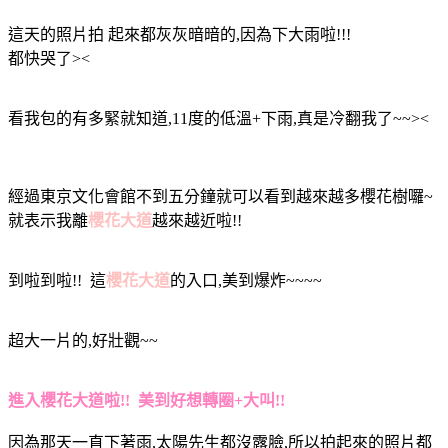
這天的照片拍 起來都灰灰暗暗的,因為下大雨啦!!!
都快哭了><
看我包的有多緊就知道,11度的低溫+下雨,真是冷翻我了~~><
經過東京文化會館不到五分鐘就可以看到越來越多櫻花樹囉~
就表示我離
櫻花大道
越來越近啦!!
到啦到啦!! 這
櫻花大道
的入口,美到爆炸~~~~
超大一片的,好壯觀~~
進入櫻花大道啦!! 美到好想轉圈+大叫!!
因為那天一直下著雨,太陽先生都沒露臉,所以拍起來的照片都