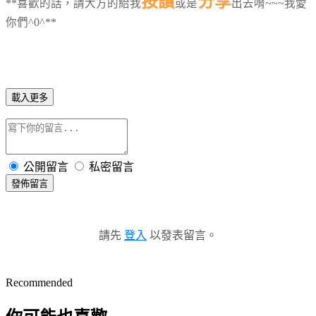
按讚
分享
**喜歡的話，請大方的給我
或是
出去唷~~~我愛
你們^0^**
載入更多
公開留言
私密留言
發佈留言
請先
登入
以發表留言。
Recommended