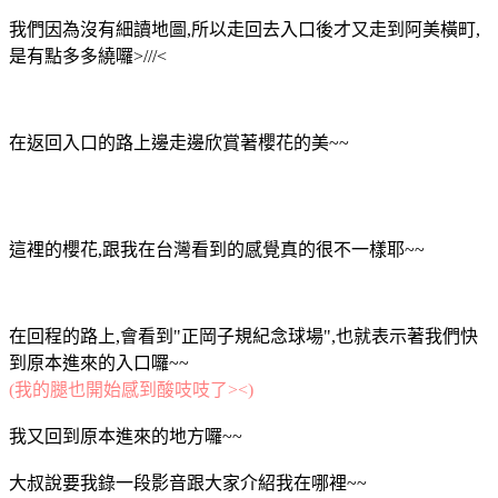
我們因為沒有細讀地圖,所以走回去入口後才又走到阿美橫町,
是有點多多繞囉>///<
在返回入口的路上邊走邊欣賞著櫻花的美~~
這裡的櫻花,跟我在台灣看到的感覺真的很不一樣耶~~
在回程的路上,會看到"正岡子規紀念球場",也就表示著我們快
到原本進來的入口囉~~
(我的腿也開始感到酸吱吱了><)
我又回到原本進來的地方囉~~
大叔說要我錄一段影音跟大家介紹我在哪裡~~