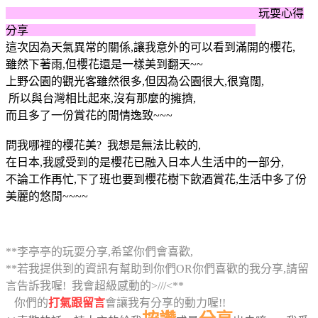
玩耍心得
分享
這次因為天氣異常的關係,讓我意外的可以看到滿開的櫻花,
雖然下著雨,但櫻花還是一樣美到翻天~~
上野公園的觀光客雖然很多,但因為公園很大,很寬闊,
所以與台灣相比起來,沒有那麼的擁擠,
而且多了一份賞花的閒情逸致~~~
問我哪裡的櫻花美? 我想是無法比較的,
在日本,我感受到的是櫻花已融入日本人生活中的一部分,
不論工作再忙,下了班也要到櫻花樹下飲酒賞花,生活中多了份
美麗的悠閒~~~~
**李亭亭的玩耍分享,希望你們會喜歡,
**
若我提供到的資訊有幫助到你們OR你們喜歡的我分享,請留
言告訴我喔! 我會超級感動的>///<**
你們的
打氣跟留言
會讓我有分享的動力喔!!