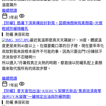
溫度飆升
繼續閱讀
3年前
【防曬】酷暑下清爽裸妝好對策。茵蝶煥顏無瑕素顏霜+光燦
輕感防曬隔離乳
▎防曬
美容彩妝
最近氣溫那麼高天天飆破37、38度，體感溫
度更是來到40度以上，在還要戴口罩的日子裡，現在要乖乖化
底妝對我來說根本是件不可能的事，因為只要出門5分鐘就汗
流浹背慘不忍睹啊!!!
所以邁入7月暑假真正炎熱的時期，都直接以防曬乳配上素顏
霜來取代我所有的底妝步驟。
繼續閱讀
7年前
【防曬】夏天害怕出油? KIEHL’S 契爾氏新品"集高效清爽零
油光UV水凝露"一罐搞定出油與防曬問題!
▎防曬
美容彩妝