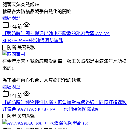
隨著天氣炎熱起來
就是各大防曬品競爭白熱化的開始
繼續閱讀
9年前
【愛防曬】即使爆汗出油也不脫妝的秘密武器-AVIVA
SPF50+PA+++控油保濕防曬乳
▎防曬
美容彩妝
在今年夏天，我徹底感受到每一張王美照都是由滿滿汗水所換
來的!!
為了彌補內心假台北人真鄉巴佬的缺憾
繼續閱讀
9年前
【愛防曬】純物理性防曬，無負擔對抗紫外線，同時打造裸妝
好氣色 ♥AVIVA SPF50+PA+++水潤保濕防曬霜♥
▎防曬
美容彩妝