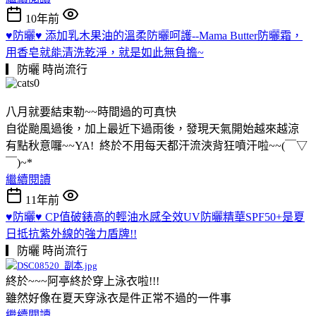
10年前
♥防曬♥ 添加乳木果油的溫柔防曬呵護--Mama Butter防曬霜，
用香皂就能清洗乾淨，就是如此無負擔~
▎防曬
時尚流行
八月就要結束勒~~時間過的可真快
自從颱風過後，加上最近下過雨後，發現天氣開始越來越涼
有點秋意囉~~YA! 終於不用每天都汗流浹背狂噴汗啦~~(￣▽
￣)~*
繼續閱讀
11年前
♥防曬♥ CP值破錶高的輕油水感全效UV防曬精華SPF50+是夏
日抵抗紫外線的強力盾牌!!
▎防曬
時尚流行
終於~~~阿亭終於穿上泳衣啦!!!
雖然好像在夏天穿泳衣是件正常不過的一件事
繼續閱讀