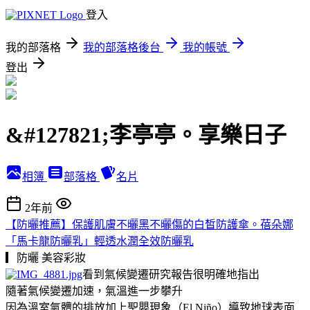
登入
我的部落格
我的部落格後台
我的帳號
登出
&#127821;李亭亭。享樂日子
相簿
部落格
名片
2年前
【防曬推薦】保護肌膚不曬黑不曬傷的白皙防護傘。蓓朵娜
「馬卡龍防曬乳」輕透水潤全效防曬乳
▎防曬
美容彩妝
看到氣候變遷研究報告很明確地指出
隨著氣候變遷加速，氣溫進一步攀升
因為溫室氣體的排放加上聖嬰現象（El Niño）導致地球表面