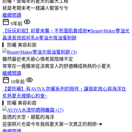
防曬，是每年的夏天的最大工程
就是考期末考一樣讓人緊張兮兮
繼續閱讀
9年前
【玩玩彩妝】初夏來襲，不煎蛋肌養成術♥BeautyMaker零油光
晶漾長效妝前乳&零油光吸油蜜粉餅
▎防曬
美容彩妝
雖然最近老天爺心情老是陰晴不定
常常在一覺醒來從涼爽宜人的舒適轉成熱熱的小夏天
繼續閱讀
10年前
【愛防曬】有AVIVA 防曬系列的陪伴，讓我能放心與海洋在
炙熱夏天裡開心約會~
▎防曬
美容彩妝
盈透的天空，碧藍的海洋
這張照片也是今年我與夏天第一次真正的相戀~♥
繼續閱讀