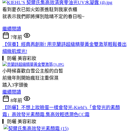
看到夏衣已如火如荼進駐到我家衣櫃
就表示我們即將揮別陰晴不定的春日啦~
繼續閱讀
7年前
【保養】經典再創新! 用克蘭詩超級精華黃金雙激萃輕鬆養出
細緻肌燦光!
▎防曬
美容彩妝
小時候喜歡白雪公主般的白皙
前幾年則開始瘋狂注重保濕
踏入3字頭後
繼續閱讀
8年前
【防曬】不想上妝臉蛋一樣會發光-Kiehl’s「會發光的素顏
霜」高效發光素顏霜.集高效輕透潤色CC霜
▎防曬
美容彩妝