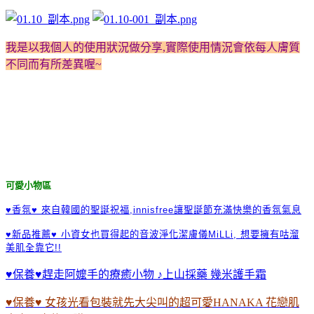
我是以我個人的使用狀況做分享,實際使用情況會依每人膚質
不同而有所差異喔~
可愛小物區
♥香氛♥ 來自韓國的聖誕祝福,innisfree讓聖誕節充滿快樂的香氛氣息
♥新品推薦♥ 小資女也買得起的音波淨化潔膚儀MiLLi, 想要擁有咕溜
美肌全靠它!!
♥保養♥趕走阿嬤手的療癒小物 ♪上山採藥 幾米護手霜
♥保養♥ 女孩光看包裝就先大尖叫的超可愛HANAKA 花戀肌