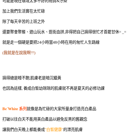
可能是現在環境太多不好的物質&汙染
加上我們生活實在太忙碌
除了每天辛苦的上班之外
還要聚會聚餐、遊山玩水、逛街血拼,非得把自己搞得很忙才善罷甘休= _=
就是走一個硬是要把24小時當48小時在用的匆忙人生路線
(我就是在說我啊!!!)
搞得總是睡不飽,肌膚老是暗沉蠟黃
也因為這樣, 養成白皙幼咪咪的肌膚就不再是夏天的必修功課
Be`White
系列
就像是為忙碌的大家所量身打造亮白產品
打破以往白天不能用美白產品以避免反黑的舊觀念
讓我們白天晚上都能養成
"白皙健康"
的漂亮肌膚