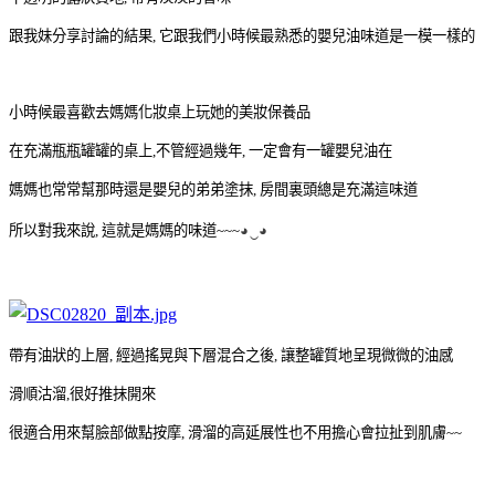
跟我妹分享討論的結果, 它跟我們小時候最熟悉的嬰兒油味道是一模一樣的
小時候最喜歡去媽媽化妝桌上玩她的美妝保養品
在充滿瓶瓶罐罐的桌上,不管經過幾年, 一定會有一罐嬰兒油在
媽媽也常常幫那時還是嬰兒的弟弟塗抹, 房間裏頭總是充滿這味道
所以對我來說, 這就是媽媽的味道~~~
◕‿◕
帶有油狀的上層, 經過搖晃與下層混合之後, 讓整罐質地呈現微微的油感
滑順沽溜,很好推抹開來
很適合用來幫臉部做點按摩, 滑溜的高延展性也不用擔心會拉扯到肌膚~~