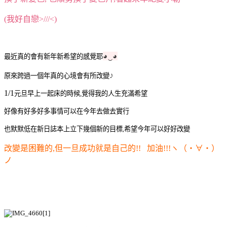
(我好自戀>///<)
◕‿◕
最近真的會有新年新希望的感覺耶
♪
原來跨過一個年真的心境會有所改變
1/1
元旦早上一起床的時候,覺得我的人生充滿希望
好像有好多好多事情可以在今年去做去實行
也默默低在新日誌本上立下幾個新的目標,希望今年可以好好改變
改變是困難的,但一旦成功就是自己的!! 加油!!!ヽ（・∀・）
ノ