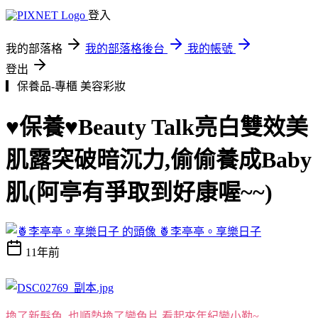
登入
我的部落格
我的部落格後台
我的帳號
登出
▎保養品-專櫃
美容彩妝
♥保養♥Beauty Talk亮白雙效美
肌露突破暗沉力,偷偷養成Baby
肌(阿亭有爭取到好康喔~~)
🍍李亭亭。享樂日子
11年前
換了新髮色, 也順勢換了變色片,看起來年紀變小勒~