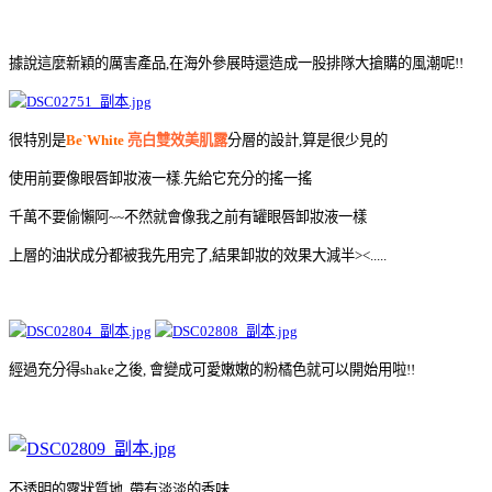
據說這麼新穎的厲害產品,在海外參展時還造成一股排隊大搶購的風潮呢!!
很特別是
Be`White
亮白雙效美肌露
分層的設計,算是很少見的
使用前要像眼唇卸妝液一樣.先給它充分的搖一搖
千萬不要偷懶阿~~不然就會像我之前有罐眼唇卸妝液一樣
上層的油狀成分都被我先用完了,結果卸妝的效果大減半><.....
經過充分得shake之後, 會變成可愛嫩嫩的粉橘色就可以開始用啦!!
不透明的露狀質地, 帶有淡淡的香味