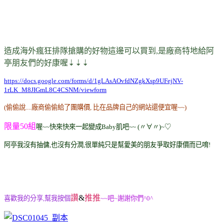
造成海外瘋狂排隊搶購的好物這邊可以買到,是廠商特地給阿
亭朋友們的好康喔
⇣
⇣
⇣
https://docs.google.com/forms/d/1gLAsAOvfdNZgkXsp9UFejNV-
1rLK_M8JIGmL8C4CSNM/viewform
(偷偷說....廠商偷偷給了團購價, 比在品牌自己的網站還便宜喔~~)
限量50組
喔~~快來快來一起變成Baby肌吧~~ (〃∀〃)~♡
阿亭我沒有抽傭,也沒有分潤,很單純只是幫愛美的朋友爭取好康價而已唷!
讚
&
推推
喜歡我的分享,幫我按個
~~吧~謝謝你們^0^