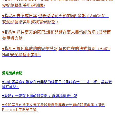
安妮絲藝術美甲報到囉♪
♥指彩♥ 去不成日本,也要過過花火節的癮!!多虧了AniCe Nail
安妮絲藝術美甲幫我實現願望 ♪
♥指彩♥ 抓住夏天的尾巴,讓花兒趕在夏末盡情綻放吧 ♪艾菲爾
美甲概念館
♥指甲♥ 裸色與琥珀的完美搭配,呈現自在的法式氛圍 ♪AniCe
Nail 安妮絲藝術美甲♪
愛吃鬼美食記
♥中山區美食♥ 隱身在巷弄間的純正日式風味食堂 "一寸一杯" ,美味縈
繞在齒間~
♥愛吃♥ 一吃就上癮的非常泰 x 春妞秘密慶生記
♥永和美食♥ 放下女漢子身段也發誓要再去光顧的好吃鹹派 ♪朋派
Pompie手工派早午餐