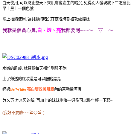
白天使用, 可以防止整天下來肌膚會產生的暗沉, 免得別人發現我下午怎麼比
早上黑上一個色號
晚上接續使用, 讓討厭的暗沉在夜晚時刻被攻破掃除
我就是個貪心鬼,
白、透、亮
我都要阿~~~
～￣▽￣～
水嫩的肌膚, 就算我每天都忙到睡不飽
上了薄透的底妝還是可以服貼漂亮
經過
Be`White
亮白雙效美肌露
內的富勒烯呵護
ㄉㄨㄞ ㄉㄨㄞ的臉, 再加上的妹妹瀏海~~好像可以裝年輕一下耶~
(我好不要臉~~~
≧◇≦
)