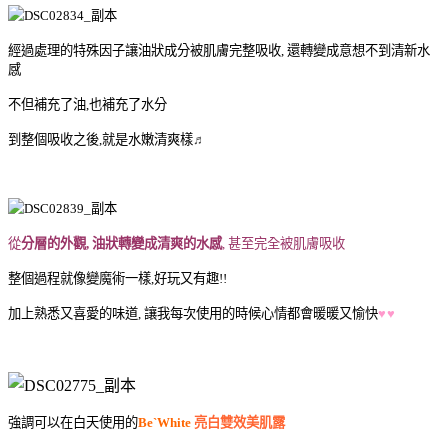
經過處理的特殊因子讓油狀成分被肌膚完整吸收, 還轉變成意想不到清新水
感
不但補充了油,也補充了水分
到整個吸收之後,就是水嫩清爽樣
♬
從
分層的外觀, 油狀轉變成清爽的水感
, 甚至完全被肌膚吸收
整個過程就像變魔術一樣,好玩又有趣!!
加上熟悉又喜愛的味道, 讓我每次使用的時候心情都會暖暖又愉快
♥
♥
強調可以在白天使用的
Be`White
亮白雙效美肌露