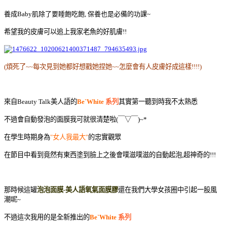
養成Baby肌除了要睡飽吃飽, 保養也是必備的功課~
希望我的皮膚可以追上我家老魚的好肌膚!!
(煩死了~~每次見到她都好想戳她捏她~~怎麼會有人皮膚好成這樣!!!!)
來自Beauty Talk美人語的
Be`White
系列
其實第一聽到時我不太熟悉
不過會自動發泡的面膜我可就很清楚啦(￣▽￣)~*
在學生時期身為
"女人我最大"
的忠實觀眾
在節目中看到竟然有東西塗到臉上之後會噗滋噗滋的自動起泡,超神奇的!!!
那時候這罐
泡泡面膜-美人語氧氣面膜膠
還在我們大學女孩圈中引起一股風
潮呢~
不過這次我用的是全新推出的
Be`White
系列