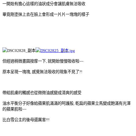
一開始有擔心這樣的油狀成分會讓肌膚無法吸收
畢竟剛塗抹上去在臉上會形成一片片一塊塊的樣子
但經過稍微畫圓按摩一下, 就開始慢慢吸收啦~~
原本呈現一塊塊, 感覺無法吸收的現象不見了?!
帶給肌膚的觸感也從微微油感變成清爽的感受
油水平衡分子好像給蘋果肌滿滿的呵護般, 乾扁的蘋果立馬變成飽滿有光澤
的蘋果肌啦~~
比白雪公主的後母還厲害!!!