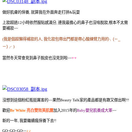
做好肌膚的保養, 就算我在外面奔走打拼&玩耍
上妝超過12小時依然服貼感滿分, 連我最擔心的鼻子也沒啥脫妝,根本不太需
要補妝~~
(我是個超懶得補妝的人, 我化妝包帶出門都是帶心酸練臂力用的
╮(－_
－)╭
)
當然冬天常會見到鼻子脫皮也沒見到啦~~
♥
♥
沒想到這個粉紅瓶挺厲害的~~果然Beauty Talk家的產品都是有趣又傑出啊!!!
歡迎
Be`White
亮白雙效美肌露
加入2015年的
Baby嬰兒肌養成大軍
~~
新的一年, 我要繼續瘋保養下去!!
GO~GO~GO~~
♪
♪