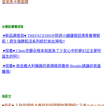
皇家馬卡龍面膜
水嫩肌膚養成區
♥新品調查局♥ THEFACESHOP菲詩小舖讓我回溯青春彈緊
肌！原生強酵肌活系列終於來台灣啦!!
♥保養♥ Clinto克蘭朵根本就是為了少女心中的夢幻公主夢所
誕生的阿!!
♥保養♥ 來自義大利藥廠的高規格保養術,Bionike請讓初老遠
離我!
指彩文
♥指彩♥ 入秋的個性主義就從指間開始實踐吧!! 又來AniCe Nail