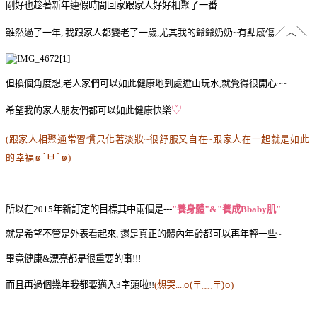
剛好也趁著新年連假時間回家跟家人好好相聚了一番
／︿＼
雖然過了一年, 我跟家人都變老了一歲,尤其我的爺爺奶奶~有點感傷
但換個角度想,老人家
們可以如此健康地到處遊山玩水,就覺得很開心~~
♡
希望我的家人朋友們都可以如此健康快樂
(跟家人相聚通常習慣只化著淡妝~很舒服又自在~跟家人在一起就是如此
๑´ㅂ`๑
的幸福
)
所以在2015年新訂定的目標其中兩個是---
"養身體"&"養成Bbaby肌"
就是希望不管是外表看起來, 還是真正的體內年齡都可以再年輕一些~
畢竟健康&漂亮都是很重要的事!!!
而且再過個幾年我都要邁入3字頭啦!!
(想哭....
o(〒﹏〒)o
)